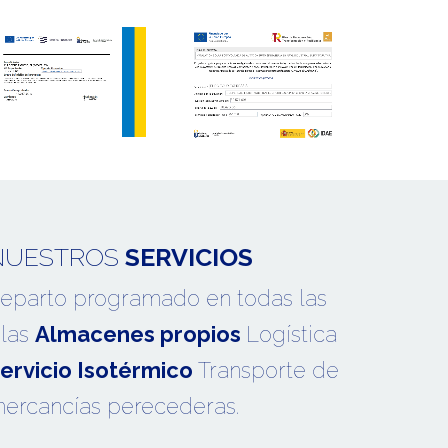
NUESTROS
SERVICIOS
eparto programado en todas las
slas
Almacenes propios
Logística
ervicio Isotérmico
Transporte de
ercancías perecederas.