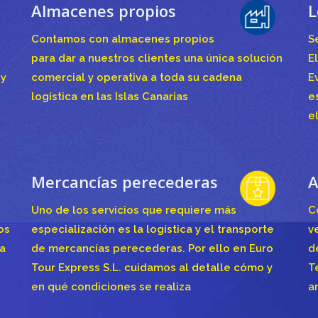
Almacenes propios
L
Contamos con almacenes propios
S
para dar a nuestros clientes una única solución
E
 y
comercial y operativa a toda su cadena
E
logística en las Islas Canarias
e
e
Mercancías perecederas
A
Uno de los servicios que requiere más
C
os
especialización es la logística y el transporte
v
la
de mercancías perecederas. Por ello en Euro
d
Tour Express S.L. cuidamos al detalle cómo y
T
en qué condiciones se realiza
a