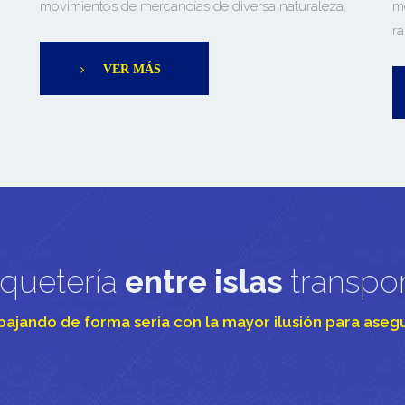
movimientos de mercancías de diversa naturaleza.
m
ra
VER MÁS
aquetería
entre islas
transpo
bajando de forma seria con la mayor ilusión para asegu