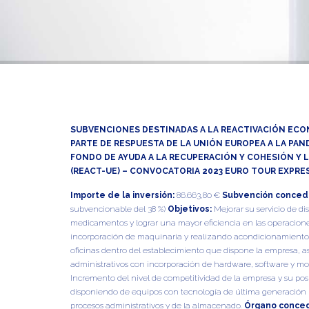
SUBVENCIONES DESTINADAS A LA REACTIVACIÓN ECO
PARTE DE RESPUESTA DE LA UNIÓN EUROPEA A LA PAN
FONDO DE AYUDA A LA RECUPERACIÓN Y COHESIÓN Y 
(REACT-UE) – CONVOCATORIA 2023 EURO TOUR EXPRESS
Importe de la inversión:
86.663,80 €
Subvención conced
subvencionable del 38 %)
Objetivos:
Mejorar su servicio de di
medicamentos y lograr una mayor eficiencia en las operaciones
incorporación de maquinaria y realizando acondicionamiento
oficinas dentro del establecimiento que dispone la empresa, a
administrativos con incorporación de hardware, software y mobi
Incremento del nivel de competitividad de la empresa y su po
disponiendo de equipos con tecnología de última generación pa
procesos administrativos y de la almacenado.
Órgano conce