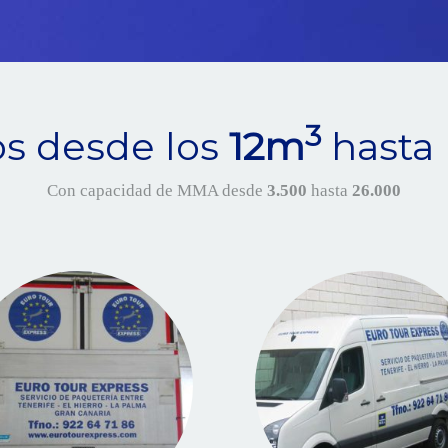
3
os desde los
12m
hasta 
Con capacidad de MMA desde
3.500
hasta
26.000