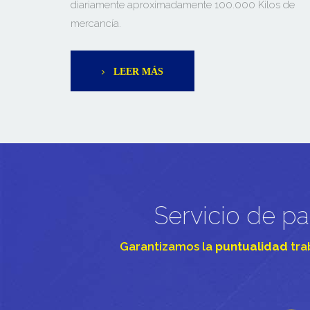
diariamente aproximadamente 100.000 Kilos de
mercancía.
LEER MÁS
Servicio de p
Garantizamos la
puntualidad
tra