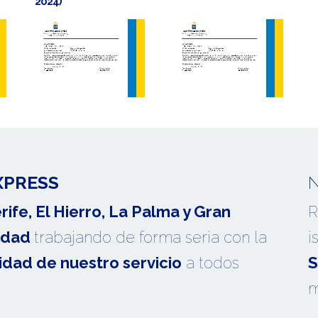
2024)
XPRESS
rife, El Hierro, La Palma y Gran
R
idad
trabajando de forma seria con la
i
idad de nuestro servicio
a todos
S
m