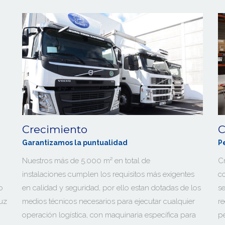
Crecimiento
C
Garantizamos la puntualidad
P
Nuestros más de 5.000 m² en total de
Cr
,
instalaciones cumplen los requisitos más exigentes
c
o
en calidad y seguridad, por ello estan dotadas de los
se
ruz
medios técnicos necesarios para ejecutar cualquier
re
operación logística, con maquinaria específica para
p