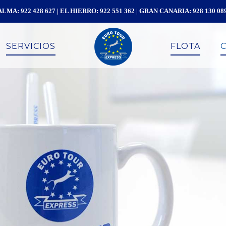
LMA: 922 428 627 | EL HIERRO: 922 551 362 | GRAN CANARIA: 928 130 089
SERVICIOS
FLOTA