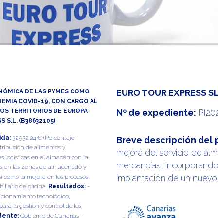
EURO TOUR EXPRESS S
NÓMICA DE LAS PYMES COMO
DEMIA COVID-19, CON CARGO AL
LOS TERRITORIOS DE EUROPA
Nº de expediente:
PI20
 S.L. (B38632105)
ida:
32.932,24 € (Porcentaje
Breve descripción del
stribución de alimentos y
mejora del servicio de a
 logísticas en el almacén con la
mercancías, incorporando
s en las zonas de almacenado y
implantación de un nuevo 
sí como la mejora en los procesos
liario de oficina.
Resultados:
-
sicionamiento tecnológico,
ra la gestión y control de los
dente:
Gobierno de Canarias –