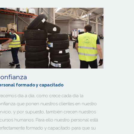
onfianza
ersonal formado y capacitado
ecemos día a día, como crece cada día la
onfianza que ponen nuestros clientes en nuestro
rvicio, y por supuesto, también crecen nuestros
cursos humanos. Para ello nuestro personal está
erfectamente formado y capacitado para que su