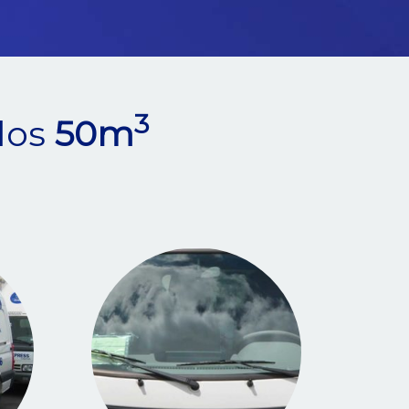
3
los
50m